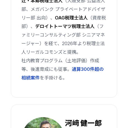
辻・本郷税理士法人
（大阪支部 公益法人
部、メガバンク プライベートアドバイザ
リー部 出向）、
OAG税理士法人
（資産税
部）、
デロイトトーマツ税理士法人
（フ
ァミリーコンサルティング部 シニアマネ
ージャー）を経て、2026年より税理士法
人リーガルコモンズと提携。
社内教育プログラム（土地評価）作成
等、後進育成にも従事。
通算300件超の
相続案件
を手掛ける。
河﨑 健一郎