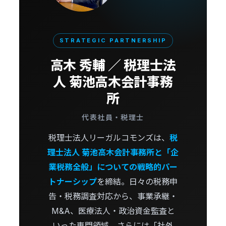
STRATEGIC PARTNERSHIP
高木 秀輔 ／ 税理士法
人 菊池高木会計事務
所
代表社員・税理士
税理士法人リーガルコモンズは、
税
理士法人 菊池高木会計事務所と「企
業税務全般」についての戦略的パー
トナーシップ
を締結。日々の税務申
告・税務調査対応から、事業承継・
M&A、医療法人・政治資金監査と
いった専門領域、さらには「社外