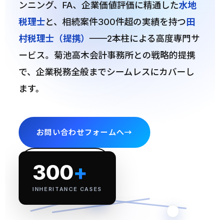
ンニング、FA、企業価値評価に精通した
水地
税理士
と、相続案件300件超の実績を持つ
田
村税理士（提携）
——2本柱による高度専門サ
ービス。菊池高木会計事務所との戦略的提携
で、企業税務全般までシームレスにカバーし
ます。
お問い合わせフォームへ
→
サービスを見る
300
+
INHERITANCE CASES